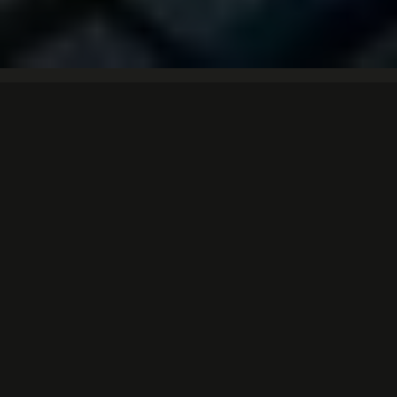
Breed hoogwerkers aanbod
Persoonlijk en deskundig advies
Snelle service en levering op locatie
Populaire hoogwerkers
0% UITSTOOT
LOW-NOISE