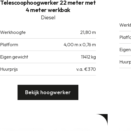
Telescoophoogwerker 22 meter met
4 meter werkbak
Diesel
Werk
Werkhoogte
21,80 m
Platf
Platform
4,00 m x 0,76 m
Eigen
Eigen gewicht
11412 kg
Huurp
Huurprijs
v.a. €370
Bekijk hoogwerker