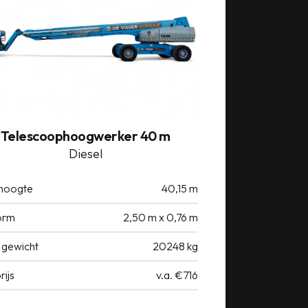
Telescoophoogwerker 40 m
Diesel
hoogte
40,15 m
orm
2,50 m x 0,76 m
 gewicht
20248 kg
rijs
v.a. €716