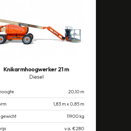
Knikarmhoogwerker 21 m
Diesel
hoogte
20,10 m
orm
1,83 m x 0,85 m
 gewicht
11900 kg
rijs
v.a. €280