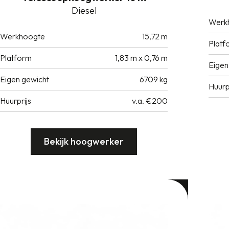
Diesel
Werk
Werkhoogte
15,72 m
Platf
Platform
1,83 m x 0,76 m
Eigen
Eigen gewicht
6709 kg
Huurp
Huurprijs
v.a. €200
Bekijk hoogwerker