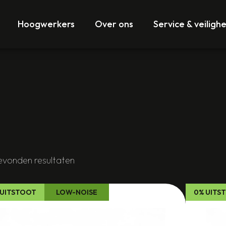
Hoogwerkers
Over ons
Service & veilighe
evonden resultaten
 UITSTOOT
LOW-NOISE
0% UITS