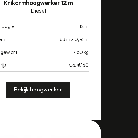
Knikarmhoogwerker 12 m
Diesel
hoogte
12 m
orm
1,83 m x 0,76 m
 gewicht
7160 kg
rijs
v.a. €160
Bekijk hoogwerker