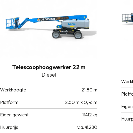
Telescoophoogwerker 22 m
Diesel
Werk
Werkhoogte
21,80 m
Platf
Platform
2,50 m x 0,76 m
Eigen
Eigen gewicht
11412 kg
Huurp
Huurprijs
v.a. €280