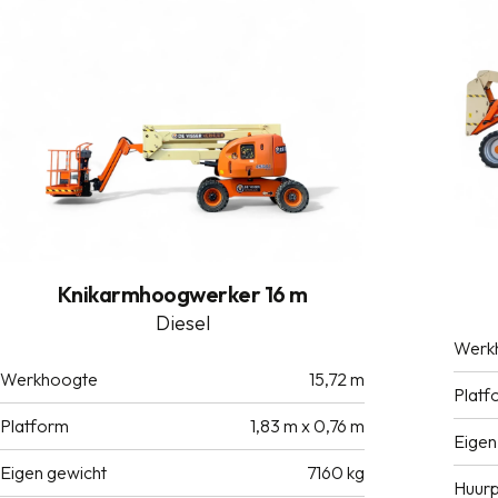
Knikarmhoogwerker 16 m
Diesel
Werk
Werkhoogte
15,72 m
Platf
Platform
1,83 m x 0,76 m
Eigen
Eigen gewicht
7160 kg
Huurp