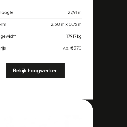
hoogte
27,91 m
orm
2,50 m x 0,76 m
 gewicht
17917 kg
rijs
v.a. €370
Bekijk hoogwerker