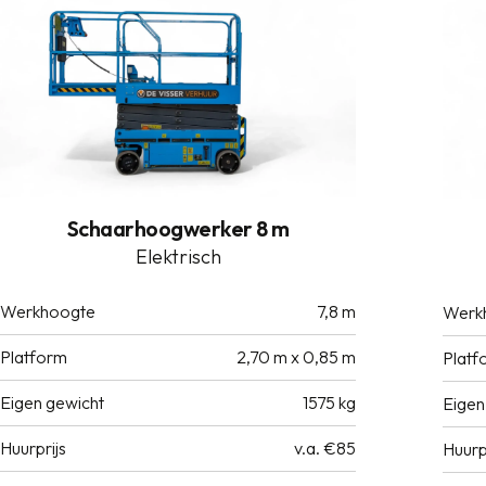
Schaarhoogwerker 8 m
Elektrisch
Werkhoogte
7,8 m
Werk
Platform
2,70 m x 0,85 m
Platf
Eigen gewicht
1575 kg
Eigen
Huurprijs
v.a. €85
Huurp