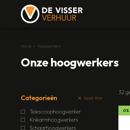
Home
Hoogwerkers
Onze hoogwerkers
32 g
Categorieën
Reset filter
0%
Telescoophoogwerker
Knikarmhoogwerkers
Schaarhoogwerkers