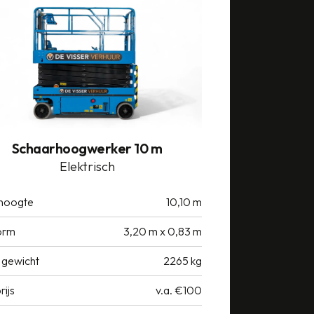
Schaarhoogwerker 10 m
Elektrisch
hoogte
10,10 m
orm
3,20 m x 0,83 m
 gewicht
2265 kg
rijs
v.a. €100