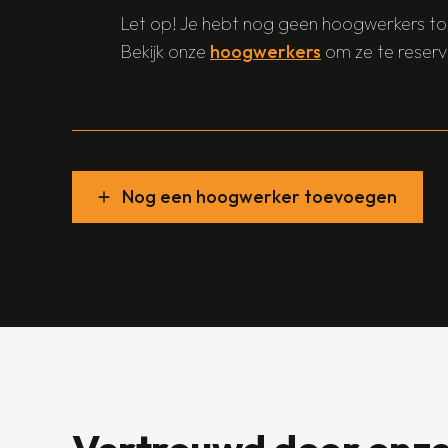
Let op! Je hebt nog geen hoogwerkers 
Bekijk onze
hoogwerkers
om ze te reserv
Nog een hoogwerker toevoegen