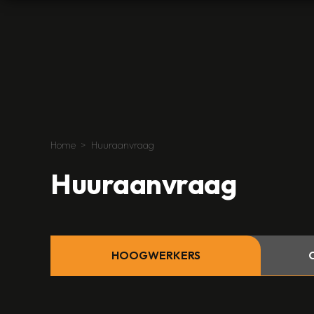
Home
Huuraanvraag
Huuraanvraag
HOOGWERKERS