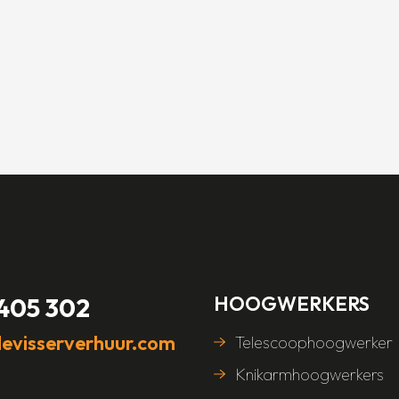
HOOGWERKERS
 405 302
evisserverhuur.com
Telescoophoogwerker
Knikarmhoogwerkers