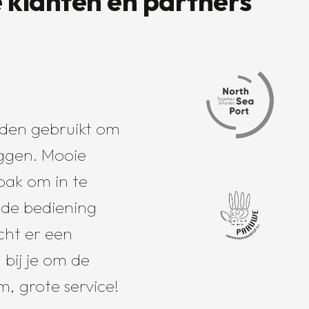
 klanten en partners
den gebruikt om
eggen. Mooie
bak om in te
 de bediening
ocht er een
 bij je om de
m, grote service!