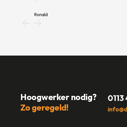
Ronald
Hoogwerker nodig?
0113
Zo geregeld!
info@d