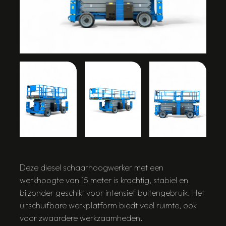
Deze diesel schaarhoogwerker met een
werkhoogte van 15 meter is krachtig, stabiel en
bijzonder geschikt voor intensief buitengebruik. Het
uitschuifbare werkplatform biedt veel ruimte, ook
voor zwaardere werkzaamheden.